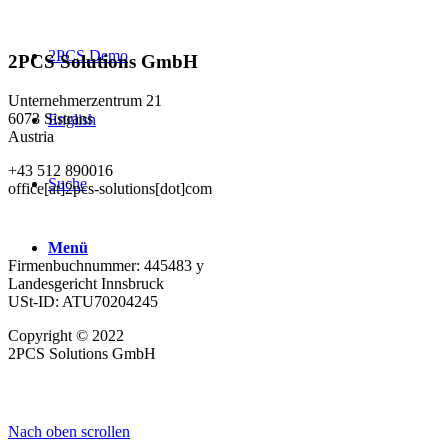
2PCS Demo
2PCS Solutions GmbH
Unternehmerzentrum 21
6073 Sistrans
English
Austria
+43 512 890016
Suche
office[at]2pcs-solutions[dot]com
Menü
Firmenbuchnummer: 445483 y
Landesgericht Innsbruck
USt-ID: ATU70204245
Copyright © 2022
2PCS Solutions GmbH
Nach oben scrollen