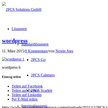
Lösungen
wordpress
Standardlösungen
11. März 2015
/
0 Kommentare
/
von
Nesrin Ates
2PCS Go
wordpress 6
2PCS Calimero
Eintrag teilen
Teilen auf Facebook
2PCS Scarlett
Teilen auf Twitter
Teilen auf Linkedin
Per E-Mail teilen
Interimslösungen
https://www.2pcs-solutions.com/wp-content/uploads/2021/12/2PCS