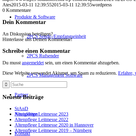
Ates
2015-03-11 12:39:55
2015-03-11 12:39:55
wordpress
0
Kommentare
Produkte & Software
Dein Kommentar
An Diskussion beteiligen?
2PCS Sende-/Empfangseinheit
Hinterlasse uns Deinen Kommentar!
Schreibe einen Kommentar
2PCS Rufsender
Du musst
angemeldet
sein, um einen Kommentar abzugeben.
Diese Website verwendet Akismet, um Spam zu reduzieren.
Erfahre,
2PCS Management Software
Partner
Neueste Beiträge
StAnD
Neuigkeiten
Altenpflege Leitmesse 2023
Altenpflege Leitmesse 2022
Altenpflege Leitmesse 2020 in Hannover
Altenpflege Leitmesse 2019 – Nürnberg
Kontakt