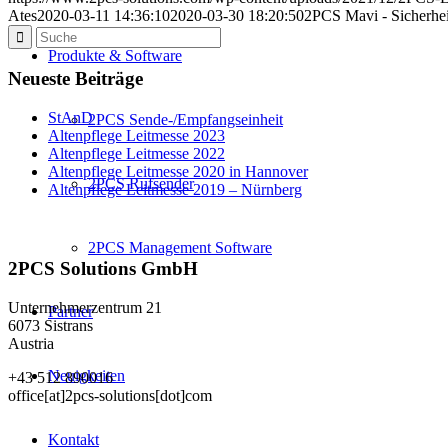
Ates
2020-03-11 14:36:10
2020-03-30 18:20:50
2PCS Mavi - Sicherhei
Produkte & Software
Neueste Beiträge
StAnD
2PCS Sende-/Empfangseinheit
Altenpflege Leitmesse 2023
Altenpflege Leitmesse 2022
Altenpflege Leitmesse 2020 in Hannover
2PCS Rufsender
Altenpflege Leitmesse 2019 – Nürnberg
2PCS Management Software
2PCS Solutions GmbH
Unternehmerzentrum 21
Partner
6073 Sistrans
Austria
Neuigkeiten
+43 512 890016
office[at]2pcs-solutions[dot]com
Kontakt