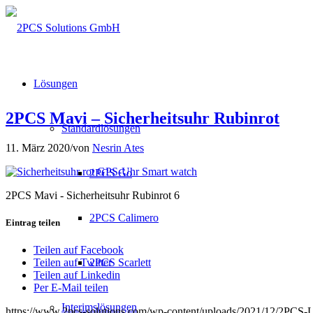
Lösungen
2PCS Mavi – Sicherheitsuhr Rubinrot
Standardlösungen
11. März 2020
/
von
Nesrin Ates
2PCS Go
2PCS Mavi - Sicherheitsuhr Rubinrot 6
2PCS Calimero
Eintrag teilen
Teilen auf Facebook
2PCS Scarlett
Teilen auf Twitter
Teilen auf Linkedin
Per E-Mail teilen
Interimslösungen
https://www.2pcs-solutions.com/wp-content/uploads/2021/12/2PCS