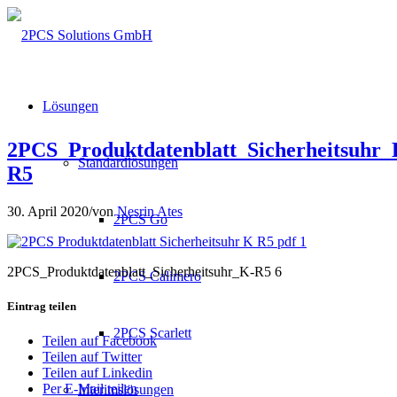
Lösungen
2PCS_Produktdatenblatt_Sicherheitsuhr_
Standardlösungen
R5
30. April 2020
/
von
Nesrin Ates
2PCS Go
2PCS_Produktdatenblatt_Sicherheitsuhr_K-R5 6
2PCS Calimero
Eintrag teilen
2PCS Scarlett
Teilen auf Facebook
Teilen auf Twitter
Teilen auf Linkedin
Per E-Mail teilen
Interimslösungen