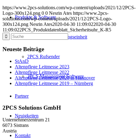
https://www.2pcs-solutions.com/wp-content/uploads/2021/12/2PCS-
Logo-300x124.png
0
0
Nesrin Ates
https://www.2pcs-
Produkte & Software
solutions.com/wp-content/uploads/2021/12/2PCS-Logo-
300x124.png
Nesrin Ates
2020-04-30 11:09:02
2020-04-30
11:09:02
2PCS_Produktdatenblatt_Sicherheitsuhr_K-R5
2PCS Sende-/Empfangseinheit
Neueste Beiträge
2PCS Rufsender
StAnD
Altenpflege Leitmesse 2023
Altenpflege Leitmesse 2022
2PCS Management Software
Altenpflege Leitmesse 2020 in Hannover
Altenpflege Leitmesse 2019 – Nürnberg
Partner
2PCS Solutions GmbH
Neuigkeiten
Unternehmerzentrum 21
6073 Sistrans
Austria
Kontakt