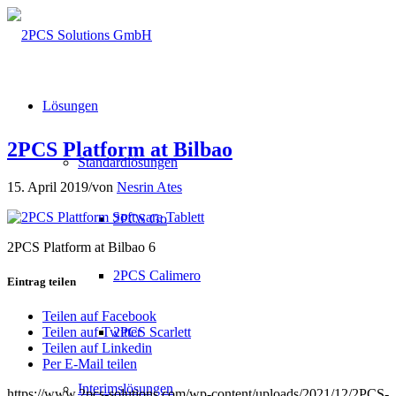
Lösungen
2PCS Platform at Bilbao
Standardlösungen
15. April 2019
/
von
Nesrin Ates
2PCS Go
2PCS Platform at Bilbao 6
2PCS Calimero
Eintrag teilen
Teilen auf Facebook
2PCS Scarlett
Teilen auf Twitter
Teilen auf Linkedin
Per E-Mail teilen
Interimslösungen
https://www.2pcs-solutions.com/wp-content/uploads/2021/12/2PCS-