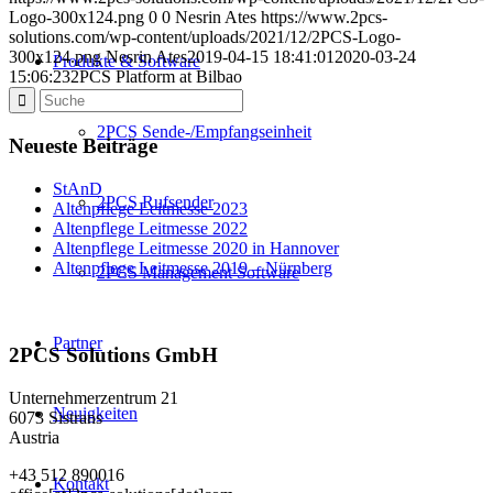
Logo-300x124.png
0
0
Nesrin Ates
https://www.2pcs-
solutions.com/wp-content/uploads/2021/12/2PCS-Logo-
300x124.png
Nesrin Ates
2019-04-15 18:41:01
2020-03-24
Produkte & Software
15:06:23
2PCS Platform at Bilbao
2PCS Sende-/Empfangseinheit
Neueste Beiträge
StAnD
2PCS Rufsender
Altenpflege Leitmesse 2023
Altenpflege Leitmesse 2022
Altenpflege Leitmesse 2020 in Hannover
Altenpflege Leitmesse 2019 – Nürnberg
2PCS Management Software
Partner
2PCS Solutions GmbH
Unternehmerzentrum 21
Neuigkeiten
6073 Sistrans
Austria
+43 512 890016
Kontakt