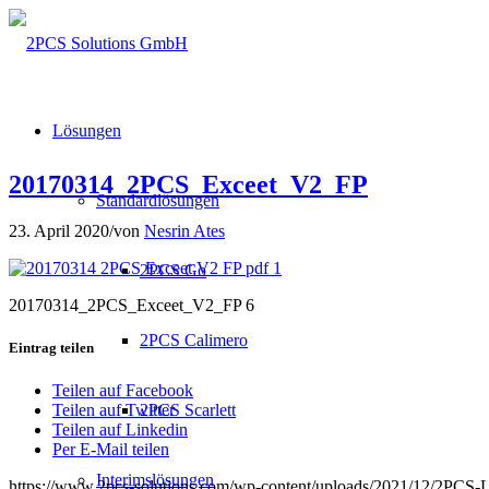
Lösungen
20170314_2PCS_Exceet_V2_FP
Standardlösungen
23. April 2020
/
von
Nesrin Ates
2PCS Go
20170314_2PCS_Exceet_V2_FP 6
2PCS Calimero
Eintrag teilen
Teilen auf Facebook
2PCS Scarlett
Teilen auf Twitter
Teilen auf Linkedin
Per E-Mail teilen
Interimslösungen
https://www.2pcs-solutions.com/wp-content/uploads/2021/12/2PCS