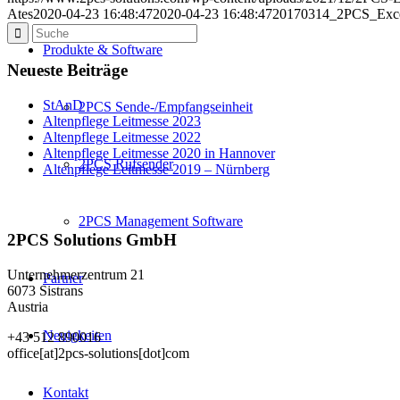
Ates
2020-04-23 16:48:47
2020-04-23 16:48:47
20170314_2PCS_Exc
Produkte & Software
Neueste Beiträge
StAnD
2PCS Sende-/Empfangseinheit
Altenpflege Leitmesse 2023
Altenpflege Leitmesse 2022
Altenpflege Leitmesse 2020 in Hannover
2PCS Rufsender
Altenpflege Leitmesse 2019 – Nürnberg
2PCS Management Software
2PCS Solutions GmbH
Unternehmerzentrum 21
Partner
6073 Sistrans
Austria
Neuigkeiten
+43 512 890016
office[at]2pcs-solutions[dot]com
Kontakt