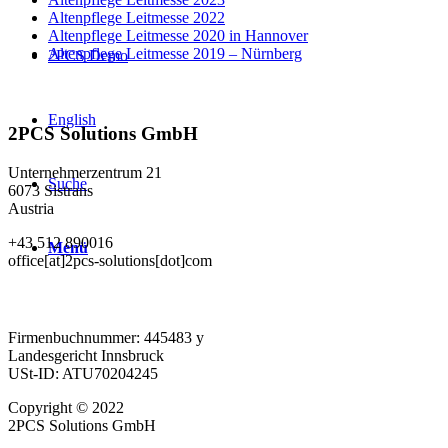
Altenpflege Leitmesse 2022
Altenpflege Leitmesse 2020 in Hannover
Altenpflege Leitmesse 2019 – Nürnberg
2PCS Demo
English
2PCS Solutions GmbH
Unternehmerzentrum 21
Suche
6073 Sistrans
Austria
+43 512 890016
Menü
office[at]2pcs-solutions[dot]com
Firmenbuchnummer: 445483 y
Landesgericht Innsbruck
USt-ID: ATU70204245
Copyright © 2022
2PCS Solutions GmbH