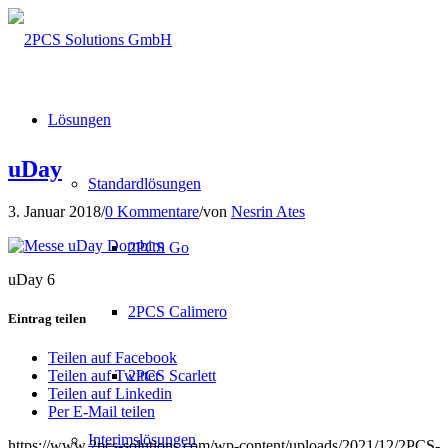
Lösungen
uDay
Standardlösungen
3. Januar 2018
/
0 Kommentare
/
von
Nesrin Ates
2PCS Go
uDay 6
2PCS Calimero
Eintrag teilen
Teilen auf Facebook
2PCS Scarlett
Teilen auf Twitter
Teilen auf Linkedin
Per E-Mail teilen
Interimslösungen
https://www.2pcs-solutions.com/wp-content/uploads/2021/12/2PCS-