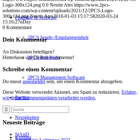
Logo-300x124.png
0
0
Nesrin Ates
https://www.2pcs-
solutions.com/wp-content/uploads/2021/12/2PCS-Logo-
300x124.png
Nesrin Ates
2018-01-03 15:17:58
2020-03-24
Produkte & Software
15:16:27
uDay
0
Kommentare
2PCS Sende-/Empfangseinheit
Dein Kommentar
An Diskussion beteiligen?
Hinterlasse uns Deinen Kommentar!
2PCS Rufsender
Schreibe einen Kommentar
2PCS Management Software
Du musst
angemeldet
sein, um einen Kommentar abzugeben.
Diese Website verwendet Akismet, um Spam zu reduzieren.
Erfahre,
Partner
wie deine Kommentardaten verarbeitet werden.
Neuigkeiten
Neueste Beiträge
StAnD
Kontakt
Altenpflege Leitmesse 2023