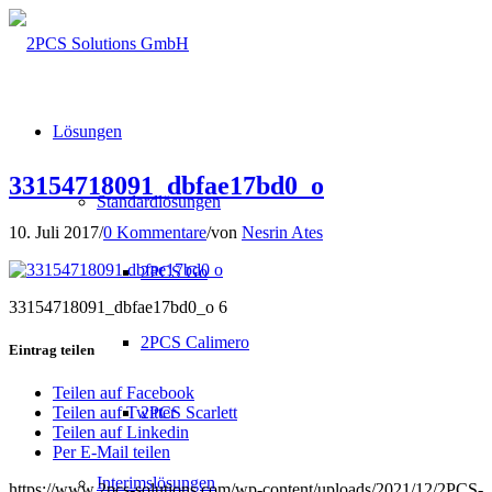
Lösungen
33154718091_dbfae17bd0_o
Standardlösungen
10. Juli 2017
/
0 Kommentare
/
von
Nesrin Ates
2PCS Go
33154718091_dbfae17bd0_o 6
2PCS Calimero
Eintrag teilen
Teilen auf Facebook
2PCS Scarlett
Teilen auf Twitter
Teilen auf Linkedin
Per E-Mail teilen
Interimslösungen
https://www.2pcs-solutions.com/wp-content/uploads/2021/12/2PCS-