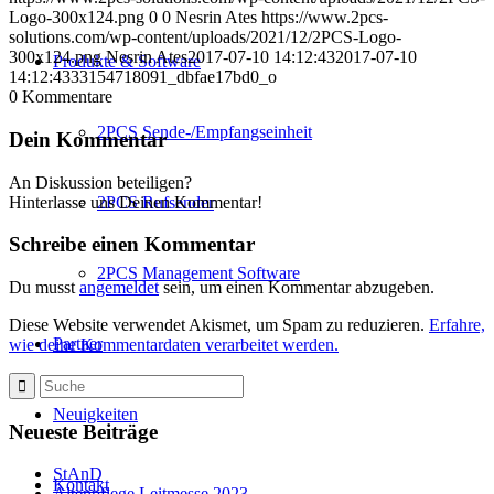
Logo-300x124.png
0
0
Nesrin Ates
https://www.2pcs-
solutions.com/wp-content/uploads/2021/12/2PCS-Logo-
300x124.png
Nesrin Ates
2017-07-10 14:12:43
2017-07-10
Produkte & Software
14:12:43
33154718091_dbfae17bd0_o
0
Kommentare
2PCS Sende-/Empfangseinheit
Dein Kommentar
An Diskussion beteiligen?
Hinterlasse uns Deinen Kommentar!
2PCS Rufsender
Schreibe einen Kommentar
2PCS Management Software
Du musst
angemeldet
sein, um einen Kommentar abzugeben.
Diese Website verwendet Akismet, um Spam zu reduzieren.
Erfahre,
Partner
wie deine Kommentardaten verarbeitet werden.
Neuigkeiten
Neueste Beiträge
StAnD
Kontakt
Altenpflege Leitmesse 2023