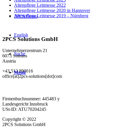
Altenpflege Leitmesse 2022
Altenpflege Leitmesse 2020 in Hannover
Altenpflege Leitmesse 2019 – Nürnberg
2PCS Demo
English
2PCS Solutions GmbH
Unternehmerzentrum 21
Suche
6073 Sistrans
Austria
+43 512 890016
Menü
office[at]2pcs-solutions[dot]com
Firmenbuchnummer: 445483 y
Landesgericht Innsbruck
USt-ID: ATU70204245
Copyright © 2022
2PCS Solutions GmbH