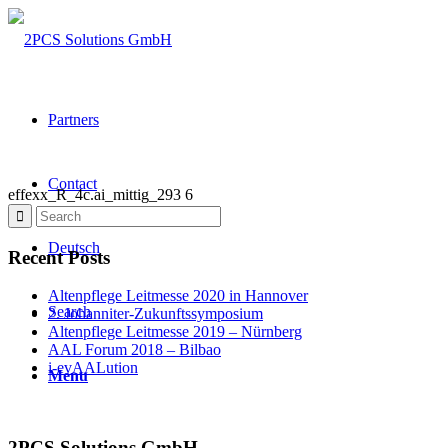
Partners
Contact
effexx_R_4c.ai_mittig_293 6
Deutsch
Recent Posts
Altenpflege Leitmesse 2020 in Hannover
Search
2. Johanniter-Zukunftssymposium
Altenpflege Leitmesse 2019 – Nürnberg
AAL Forum 2018 – Bilbao
i-evAALution
Menu
2PCS Solutions GmbH