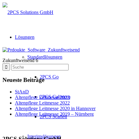
Lösungen
Standardlösungen
Zukunftweisend 6
2PCS Go
Neueste Beiträge
StAnD
2PCS Calimero
Altenpflege Leitmesse 2023
Altenpflege Leitmesse 2022
Altenpflege Leitmesse 2020 in Hannover
Altenpflege Leitmesse 2019 – Nürnberg
2PCS Scarlett
Interimslösungen
2PCS Solutions GmbH