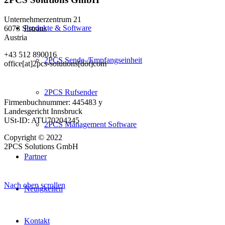
Unternehmerzentrum 21
Produkte & Software
6073 Sistrans
Austria
+43 512 890016
2PCS Sende-/Empfangseinheit
office[at]2pcs-solutions[dot]com
2PCS Rufsender
Firmenbuchnummer: 445483 y
Landesgericht Innsbruck
USt-ID: ATU70204245
2PCS Management Software
Copyright © 2022
2PCS Solutions GmbH
Partner
Nach oben scrollen
Neuigkeiten
Kontakt