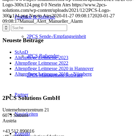
Logo-300x124.png
0
0
Nesrin Ates
https://www.2pcs-
solutions.com/wp-content/uploads/2021/12/2PCS-Logo-
300x124.png
Nesrin Ates
2020-01-27 09:08:17
2020-01-27
Produkte & Software
09:08:17
Manual_Alert_Manueller_Alarm
2PCS Sende-/Empfangseinheit
Neueste Beiträge
StAnD
2PCS Rufsender
Altenpflege Leitmesse 2023
Altenpflege Leitmesse 2022
Altenpflege Leitmesse 2020 in Hannover
Altenpflege Leitmesse 2019 – Nürnberg
2PCS Management Software
Partner
2PCS Solutions GmbH
Unternehmerzentrum 21
Neuigkeiten
6073 Sistrans
Austria
+43 512 890016
Kontakt