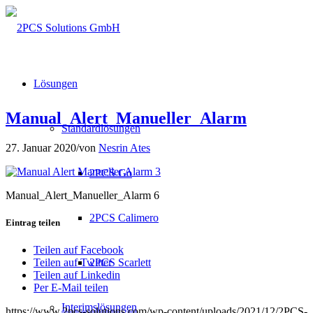
Lösungen
Manual_Alert_Manueller_Alarm
Standardlösungen
27. Januar 2020
/
von
Nesrin Ates
2PCS Go
Manual_Alert_Manueller_Alarm 6
2PCS Calimero
Eintrag teilen
Teilen auf Facebook
2PCS Scarlett
Teilen auf Twitter
Teilen auf Linkedin
Per E-Mail teilen
Interimslösungen
https://www.2pcs-solutions.com/wp-content/uploads/2021/12/2PCS-