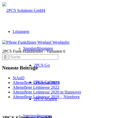
Lösungen
Standardlösungen
2PCS Funk-Handsender - Varianten 6
2PCS Go
Neueste Beiträge
StAnD
2PCS Calimero
Altenpflege Leitmesse 2023
Altenpflege Leitmesse 2022
Altenpflege Leitmesse 2020 in Hannover
Altenpflege Leitmesse 2019 – Nürnberg
2PCS Scarlett
Interimslösungen
2PCS Solutions GmbH