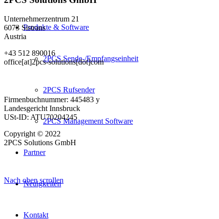
Unternehmerzentrum 21
Produkte & Software
6073 Sistrans
Austria
+43 512 890016
2PCS Sende-/Empfangseinheit
office[at]2pcs-solutions[dot]com
2PCS Rufsender
Firmenbuchnummer: 445483 y
Landesgericht Innsbruck
USt-ID: ATU70204245
2PCS Management Software
Copyright © 2022
2PCS Solutions GmbH
Partner
Nach oben scrollen
Neuigkeiten
Kontakt