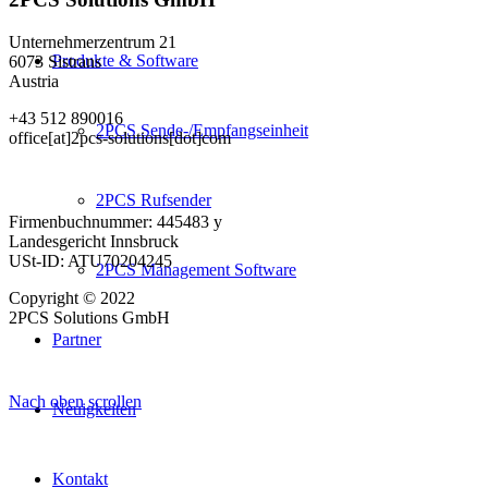
Unternehmerzentrum 21
Produkte & Software
6073 Sistrans
Austria
+43 512 890016
2PCS Sende-/Empfangseinheit
office[at]2pcs-solutions[dot]com
2PCS Rufsender
Firmenbuchnummer: 445483 y
Landesgericht Innsbruck
USt-ID: ATU70204245
2PCS Management Software
Copyright © 2022
2PCS Solutions GmbH
Partner
Nach oben scrollen
Neuigkeiten
Kontakt