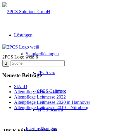
Lösungen
Standardlösungen
2PCS Logo weiß 6
2PCS Go
Neueste Beiträge
StAnD
2PCS Calimero
Altenpflege Leitmesse 2023
Altenpflege Leitmesse 2022
Altenpflege Leitmesse 2020 in Hannover
Altenpflege Leitmesse 2019 – Nürnberg
2PCS Scarlett
Interimslösungen
2PCS Solutions GmbH