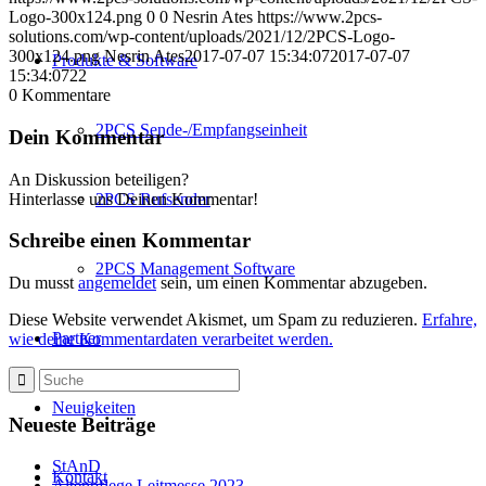
Logo-300x124.png
0
0
Nesrin Ates
https://www.2pcs-
solutions.com/wp-content/uploads/2021/12/2PCS-Logo-
300x124.png
Nesrin Ates
2017-07-07 15:34:07
2017-07-07
Produkte & Software
15:34:07
22
0
Kommentare
2PCS Sende-/Empfangseinheit
Dein Kommentar
An Diskussion beteiligen?
Hinterlasse uns Deinen Kommentar!
2PCS Rufsender
Schreibe einen Kommentar
2PCS Management Software
Du musst
angemeldet
sein, um einen Kommentar abzugeben.
Diese Website verwendet Akismet, um Spam zu reduzieren.
Erfahre,
Partner
wie deine Kommentardaten verarbeitet werden.
Neuigkeiten
Neueste Beiträge
StAnD
Kontakt
Altenpflege Leitmesse 2023