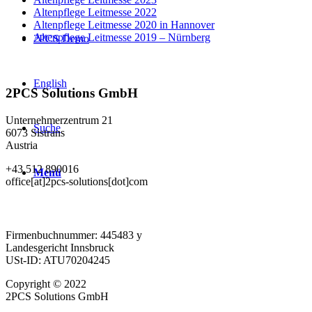
Altenpflege Leitmesse 2022
Altenpflege Leitmesse 2020 in Hannover
Altenpflege Leitmesse 2019 – Nürnberg
2PCS Demo
English
2PCS Solutions GmbH
Unternehmerzentrum 21
Suche
6073 Sistrans
Austria
+43 512 890016
Menü
office[at]2pcs-solutions[dot]com
Firmenbuchnummer: 445483 y
Landesgericht Innsbruck
USt-ID: ATU70204245
Copyright © 2022
2PCS Solutions GmbH