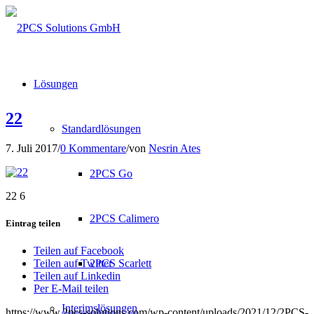
Lösungen
22
Standardlösungen
7. Juli 2017
/
0 Kommentare
/
von
Nesrin Ates
2PCS Go
22 6
2PCS Calimero
Eintrag teilen
Teilen auf Facebook
2PCS Scarlett
Teilen auf Twitter
Teilen auf Linkedin
Per E-Mail teilen
Interimslösungen
https://www.2pcs-solutions.com/wp-content/uploads/2021/12/2PCS-