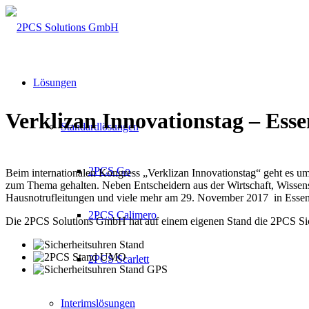
Lösungen
Verklizan Innovationstag – Esse
Standardlösungen
2PCS Go
Beim internationalen Kongress „Verklizan Innovationstag“ geht es u
zum Thema gehalten. Neben Entscheidern aus der Wirtschaft, Wissensc
Hausnotrufleitungen und viele mehr am 29. November 2017 in Essen
2PCS Calimero
Die 2PCS Solutions GmbH hat auf einem eigenen Stand die 2PCS Sich
2PCS Scarlett
Interimslösungen