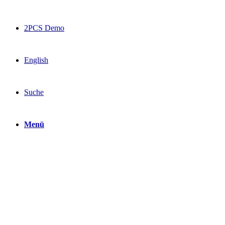
2PCS Demo
English
Suche
Menü