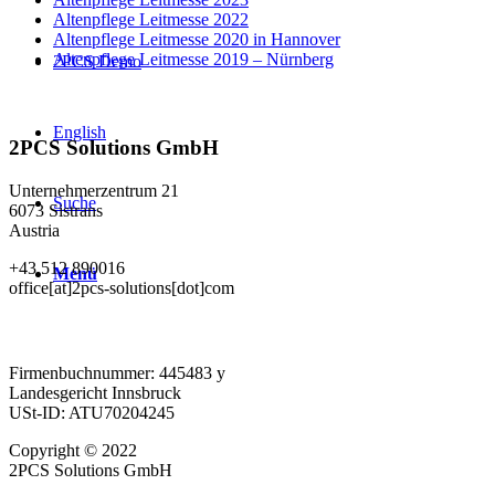
Altenpflege Leitmesse 2022
Altenpflege Leitmesse 2020 in Hannover
Altenpflege Leitmesse 2019 – Nürnberg
2PCS Demo
English
2PCS Solutions GmbH
Unternehmerzentrum 21
Suche
6073 Sistrans
Austria
+43 512 890016
Menü
office[at]2pcs-solutions[dot]com
Firmenbuchnummer: 445483 y
Landesgericht Innsbruck
USt-ID: ATU70204245
Copyright © 2022
2PCS Solutions GmbH