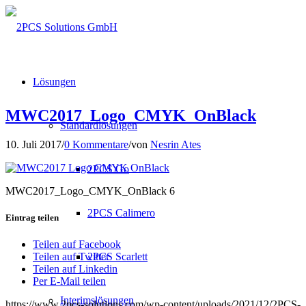
Lösungen
MWC2017_Logo_CMYK_OnBlack
Standardlösungen
10. Juli 2017
/
0 Kommentare
/
von
Nesrin Ates
2PCS Go
MWC2017_Logo_CMYK_OnBlack 6
2PCS Calimero
Eintrag teilen
Teilen auf Facebook
2PCS Scarlett
Teilen auf Twitter
Teilen auf Linkedin
Per E-Mail teilen
Interimslösungen
https://www.2pcs-solutions.com/wp-content/uploads/2021/12/2PCS-