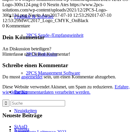
Logo-300x124.png
0
0
Nesrin Ates
https://www.2pcs-
solutions.com/wp-content/uploads/2021/12/2PCS-Logo-
300x124.png
Nesrin Ates
2017-07-10 12:53:29
2017-07-10
Produkte & Software
12:53:29
MWC2017_Logo_CMYK_OnBlack
0
Kommentare
2PCS Sende-/Empfangseinheit
Dein Kommentar
An Diskussion beteiligen?
Hinterlasse uns Deinen Kommentar!
2PCS Rufsender
Schreibe einen Kommentar
2PCS Management Software
Du musst
angemeldet
sein, um einen Kommentar abzugeben.
Diese Website verwendet Akismet, um Spam zu reduzieren.
Erfahre,
Partner
wie deine Kommentardaten verarbeitet werden.
Neuigkeiten
Neueste Beiträge
StAnD
Kontakt
Altenpflege Leitmesse 2023