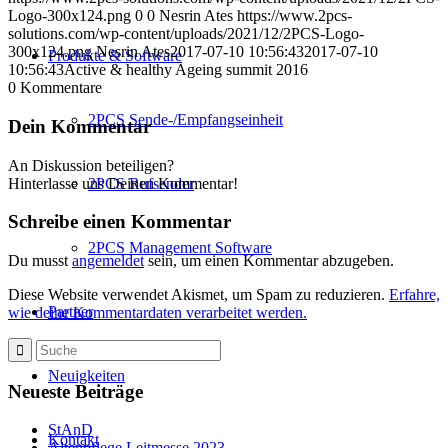
Logo-300x124.png
0
0
Nesrin Ates
https://www.2pcs-
solutions.com/wp-content/uploads/2021/12/2PCS-Logo-
300x124.png
Nesrin Ates
2017-07-10 10:56:43
2017-07-10
Produkte & Software
10:56:43
Active & healthy Ageing summit 2016
0
Kommentare
2PCS Sende-/Empfangseinheit
Dein Kommentar
An Diskussion beteiligen?
Hinterlasse uns Deinen Kommentar!
2PCS Rufsender
Schreibe einen Kommentar
2PCS Management Software
Du musst
angemeldet
sein, um einen Kommentar abzugeben.
Diese Website verwendet Akismet, um Spam zu reduzieren.
Erfahre,
Partner
wie deine Kommentardaten verarbeitet werden.
Neuigkeiten
Neueste Beiträge
StAnD
Kontakt
Altenpflege Leitmesse 2023