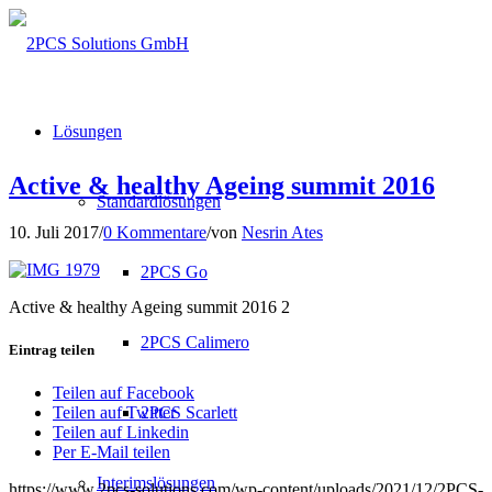
Lösungen
Active & healthy Ageing summit 2016
Standardlösungen
10. Juli 2017
/
0 Kommentare
/
von
Nesrin Ates
2PCS Go
Active & healthy Ageing summit 2016 2
2PCS Calimero
Eintrag teilen
Teilen auf Facebook
2PCS Scarlett
Teilen auf Twitter
Teilen auf Linkedin
Per E-Mail teilen
Interimslösungen
https://www.2pcs-solutions.com/wp-content/uploads/2021/12/2PCS-