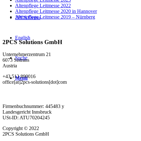
Altenpflege Leitmesse 2022
Altenpflege Leitmesse 2020 in Hannover
Altenpflege Leitmesse 2019 – Nürnberg
2PCS Demo
English
2PCS Solutions GmbH
Unternehmerzentrum 21
Suche
6073 Sistrans
Austria
+43 512 890016
Menü
office[at]2pcs-solutions[dot]com
Firmenbuchnummer: 445483 y
Landesgericht Innsbruck
USt-ID: ATU70204245
Copyright © 2022
2PCS Solutions GmbH