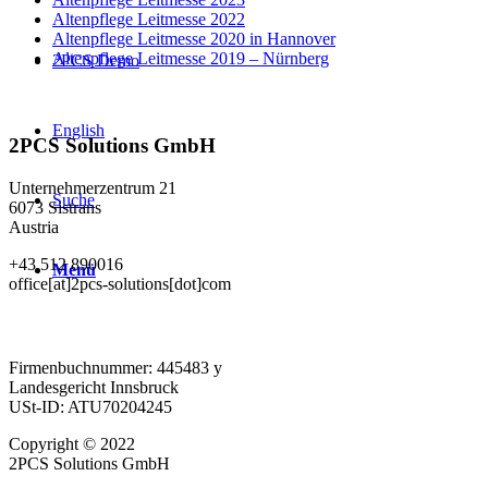
Altenpflege Leitmesse 2022
Altenpflege Leitmesse 2020 in Hannover
Altenpflege Leitmesse 2019 – Nürnberg
2PCS Demo
English
2PCS Solutions GmbH
Unternehmerzentrum 21
Suche
6073 Sistrans
Austria
+43 512 890016
Menü
office[at]2pcs-solutions[dot]com
Firmenbuchnummer: 445483 y
Landesgericht Innsbruck
USt-ID: ATU70204245
Copyright © 2022
2PCS Solutions GmbH