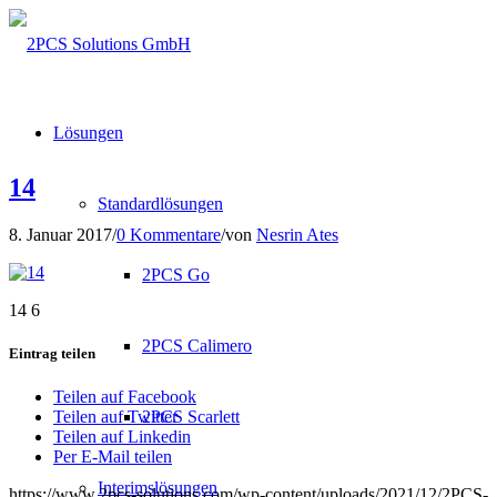
Lösungen
14
Standardlösungen
8. Januar 2017
/
0 Kommentare
/
von
Nesrin Ates
2PCS Go
14 6
2PCS Calimero
Eintrag teilen
Teilen auf Facebook
2PCS Scarlett
Teilen auf Twitter
Teilen auf Linkedin
Per E-Mail teilen
Interimslösungen
https://www.2pcs-solutions.com/wp-content/uploads/2021/12/2PCS-