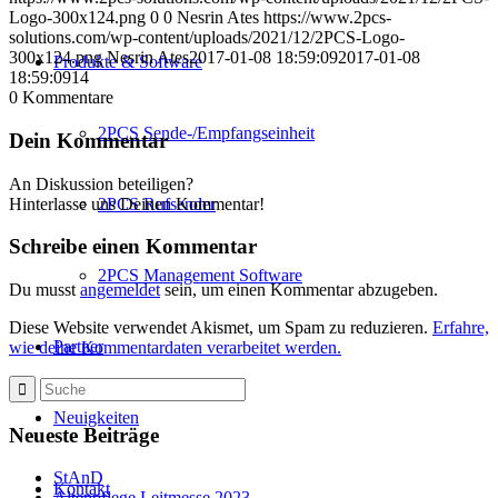
Logo-300x124.png
0
0
Nesrin Ates
https://www.2pcs-
solutions.com/wp-content/uploads/2021/12/2PCS-Logo-
300x124.png
Nesrin Ates
2017-01-08 18:59:09
2017-01-08
Produkte & Software
18:59:09
14
0
Kommentare
2PCS Sende-/Empfangseinheit
Dein Kommentar
An Diskussion beteiligen?
Hinterlasse uns Deinen Kommentar!
2PCS Rufsender
Schreibe einen Kommentar
2PCS Management Software
Du musst
angemeldet
sein, um einen Kommentar abzugeben.
Diese Website verwendet Akismet, um Spam zu reduzieren.
Erfahre,
Partner
wie deine Kommentardaten verarbeitet werden.
Neuigkeiten
Neueste Beiträge
StAnD
Kontakt
Altenpflege Leitmesse 2023