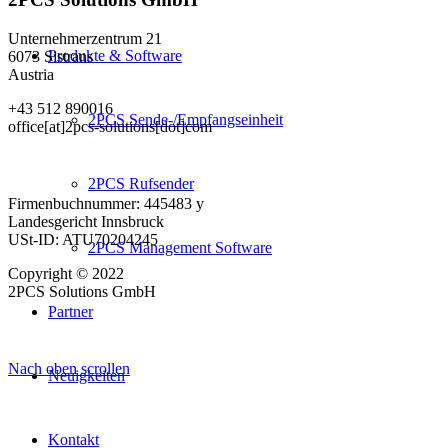
Unternehmerzentrum 21
Produkte & Software
6073 Sistrans
Austria
+43 512 890016
2PCS Sende-/Empfangseinheit
office[at]2pcs-solutions[dot]com
2PCS Rufsender
Firmenbuchnummer: 445483 y
Landesgericht Innsbruck
USt-ID: ATU70204245
2PCS Management Software
Copyright © 2022
2PCS Solutions GmbH
Partner
Nach oben scrollen
Neuigkeiten
Kontakt