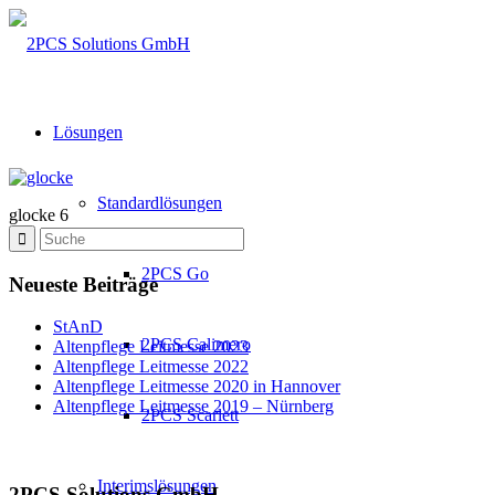
Lösungen
Standardlösungen
glocke 6
2PCS Go
Neueste Beiträge
StAnD
2PCS Calimero
Altenpflege Leitmesse 2023
Altenpflege Leitmesse 2022
Altenpflege Leitmesse 2020 in Hannover
Altenpflege Leitmesse 2019 – Nürnberg
2PCS Scarlett
Interimslösungen
2PCS Solutions GmbH