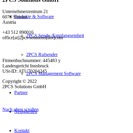
Unternehmerzentrum 21
Produkte & Software
6073 Sistrans
Austria
+43 512 890016
2PCS Sende-/Empfangseinheit
office[at]2pcs-solutions[dot]com
2PCS Rufsender
Firmenbuchnummer: 445483 y
Landesgericht Innsbruck
USt-ID: ATU70204245
2PCS Management Software
Copyright © 2022
2PCS Solutions GmbH
Partner
Nach oben scrollen
Neuigkeiten
Kontakt