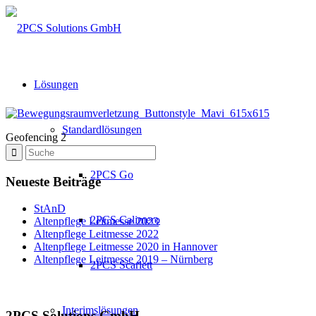
Lösungen
Standardlösungen
Geofencing 2
2PCS Go
Neueste Beiträge
StAnD
2PCS Calimero
Altenpflege Leitmesse 2023
Altenpflege Leitmesse 2022
Altenpflege Leitmesse 2020 in Hannover
Altenpflege Leitmesse 2019 – Nürnberg
2PCS Scarlett
Interimslösungen
2PCS Solutions GmbH