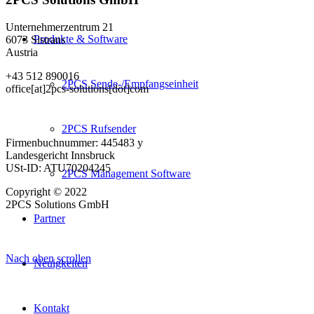
Unternehmerzentrum 21
Produkte & Software
6073 Sistrans
Austria
+43 512 890016
2PCS Sende-/Empfangseinheit
office[at]2pcs-solutions[dot]com
2PCS Rufsender
Firmenbuchnummer: 445483 y
Landesgericht Innsbruck
USt-ID: ATU70204245
2PCS Management Software
Copyright © 2022
2PCS Solutions GmbH
Partner
Nach oben scrollen
Neuigkeiten
Kontakt