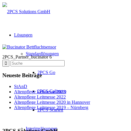
Lösungen
Standardlösungen
2PCS_Partner_bucinator 6
2PCS Go
Neueste Beiträge
StAnD
2PCS Calimero
Altenpflege Leitmesse 2023
Altenpflege Leitmesse 2022
Altenpflege Leitmesse 2020 in Hannover
Altenpflege Leitmesse 2019 – Nürnberg
2PCS Scarlett
Interimslösungen
2PCS Solutions GmbH