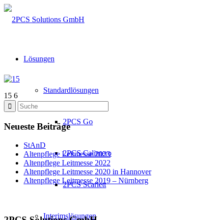
Lösungen
Standardlösungen
15 6
2PCS Go
Neueste Beiträge
StAnD
2PCS Calimero
Altenpflege Leitmesse 2023
Altenpflege Leitmesse 2022
Altenpflege Leitmesse 2020 in Hannover
Altenpflege Leitmesse 2019 – Nürnberg
2PCS Scarlett
Interimslösungen
2PCS Solutions GmbH