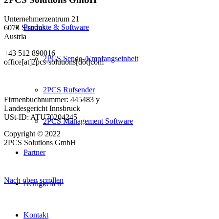
Unternehmerzentrum 21
Produkte & Software
6073 Sistrans
Austria
+43 512 890016
2PCS Sende-/Empfangseinheit
office[at]2pcs-solutions[dot]com
2PCS Rufsender
Firmenbuchnummer: 445483 y
Landesgericht Innsbruck
USt-ID: ATU70204245
2PCS Management Software
Copyright © 2022
2PCS Solutions GmbH
Partner
Nach oben scrollen
Neuigkeiten
Kontakt