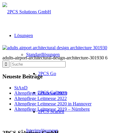
Lösungen
Standardlösungen
adults-airport-architectural-design-architecture-301930 6
2PCS Go
Neueste Beiträge
StAnD
2PCS Calimero
Altenpflege Leitmesse 2023
Altenpflege Leitmesse 2022
Altenpflege Leitmesse 2020 in Hannover
Altenpflege Leitmesse 2019 – Nürnberg
2PCS Scarlett
Interimslösungen
2PCS Solutions GmbH