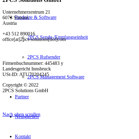
Unternehmerzentrum 21
Produkte & Software
6073 Sistrans
Austria
+43 512 890016
2PCS Sende-/Empfangseinheit
office[at]2pcs-solutions[dot]com
2PCS Rufsender
Firmenbuchnummer: 445483 y
Landesgericht Innsbruck
USt-ID: ATU70204245
2PCS Management Software
Copyright © 2022
2PCS Solutions GmbH
Partner
Nach oben scrollen
Neuigkeiten
Kontakt